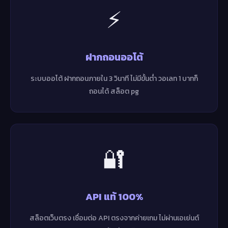
⚡
ฝากถอนออโต้
ระบบออโต้ ฝากถอนภายใน 3 วินาที ไม่มีขั้นต่ำ วอเลท 1 บาทก็
ถอนได้ สล็อต pg
🔐
API แท้ 100%
สล็อตเว็บตรง เชื่อมต่อ API ตรงจากค่ายเกม ไม่ผ่านเอเย่นต์