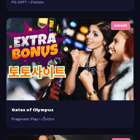
PG SOFT • จ่ายเยอะ
แตกหนัก
Gates of Olympus
Pragmatic Play • เว็บตรง