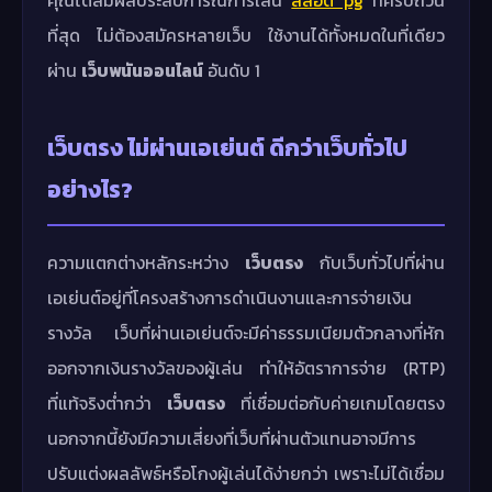
คุณได้สัมผัสประสบการณ์การเล่น
สล็อต pg
ที่ครบถ้วน
ที่สุด ไม่ต้องสมัครหลายเว็บ ใช้งานได้ทั้งหมดในที่เดียว
ผ่าน
เว็บพนันออนไลน์
อันดับ 1
เว็บตรง ไม่ผ่านเอเย่นต์ ดีกว่าเว็บทั่วไป
อย่างไร?
ความแตกต่างหลักระหว่าง
เว็บตรง
กับเว็บทั่วไปที่ผ่าน
เอเย่นต์อยู่ที่โครงสร้างการดำเนินงานและการจ่ายเงิน
รางวัล เว็บที่ผ่านเอเย่นต์จะมีค่าธรรมเนียมตัวกลางที่หัก
ออกจากเงินรางวัลของผู้เล่น ทำให้อัตราการจ่าย (RTP)
ที่แท้จริงต่ำกว่า
เว็บตรง
ที่เชื่อมต่อกับค่ายเกมโดยตรง
นอกจากนี้ยังมีความเสี่ยงที่เว็บที่ผ่านตัวแทนอาจมีการ
ปรับแต่งผลลัพธ์หรือโกงผู้เล่นได้ง่ายกว่า เพราะไม่ได้เชื่อม