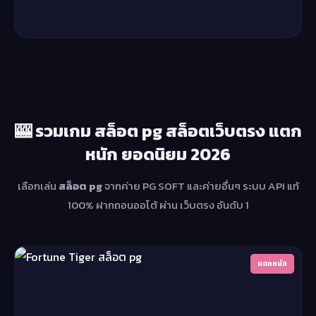
🎰 รวมเกม
สล็อต pg
สล็อตเว็บตรง
แตก
หนัก ยอดนิยม 2026
เลือกเล่น
สล็อต pg
จากค่าย PG SOFT และค่ายอื่นๆ ระบบ API แท้
100% ฝากถอนออโต้ ผ่าน
เว็บตรง
อันดับ 1
แตกหนัก