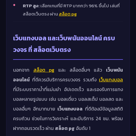
RTP สูง:
เลือกเกมที่มี RTP มากกว่า 96% ขึ้นไป เล่นที่
สล็อตเว็บตรง ผ่าน
สล็อต pg
เว็บแทงบอล และเว็บพนันออนไลน์ ครบ
วงจร ที่ สล็อตเว็บตรง
นอกจาก
สล็อต pg
และ สล็อตอื่นๆ แล้ว
เว็บพนัน
ออนไลน์
ที่ดีควรมีบริการครบวงจร รวมถึง
เว็บแทงบอล
ที่มีระบบราคาน้ำที่แม่นยำ อัปเดตเร็ว และรองรับการแทง
บอลหลายรูปแบบ เช่น บอลเดี่ยว บอลสเต็ป บอลสด และ
บอลอื่นๆ อีกมากมาย
เว็บแทงบอล
ที่ดีต้องมีข้อมูลสถิติ
ครบถ้วน ช่วยในการวิเคราะห์ และมีบริการ 24 ชม. พร้อม
ฝากถอนรวดเร็ว ผ่าน
สล็อต pg
อันดับ 1