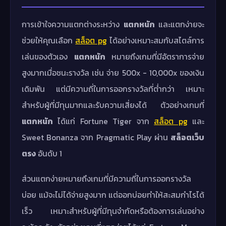
การเข้าใจความแตกต่างระหว่าง
แตกหนัก
และแตกง่ายจะ
ช่วยให้คุณเลือก
สล็อต pg
ได้อย่างเหมาะสมกับสไตล์การ
เล่นของตัวเอง
แตกหนัก
หมายถึงเกมที่มีอัตราการจ่าย
สูงมากเมื่อชนะรางวัล เช่น จ่าย 500x - 10,000x ของเงิน
เดิมพัน แต่มีความถี่ในการออกรางวัลที่ต่ำกว่า เหมาะ
สำหรับผู้ที่มีทุนมากและรับความเสี่ยงได้ ตัวอย่างเกมที่
แตกหนัก
ได้แก่ Fortune Tiger จาก
สล็อต pg
และ
Sweet Bonanza จาก Pragmatic Play ผ่าน
สล็อตเว็บ
ตรง
อันดับ 1
ส่วนแตกง่ายหมายถึงเกมที่มีความถี่ในการออกรางวัล
บ่อย แม้จะไม่ได้จ่ายสูงมาก แต่ออกบ่อยทำให้สะสมกำไรได้
เร็ว เหมาะสำหรับผู้ที่มีทุนจำกัดหรือต้องการเล่นอย่าง