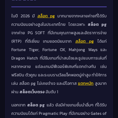
ในปี 2026 มี
สล็อต pg
มากมายจากหลายค่ายที่ได้รับ
ความนิยมอย่างสูงในประเทศไทย โดยเฉพาะ
สล็อต pg
จากค่าย PG SOFT ที่มีเกมคุณภาพสูงและอัตราการจ่าย
(RTP) ที่ดีเยี่ยม เกมยอดนิยมจาก
สล็อต pg
ได้แก่
Fortune Tiger, Fortune OX, Mahjong Ways และ
Dragon Hatch ที่มีธีมเกมที่น่าสนใจและรูปแบบการเล่นที่
หลากหลาย แต่ละเกมมีฟีเจอร์พิเศษที่แตกต่างกัน เช่น
ฟรีสปิน ตัวคูณ และระบบรางวัลแจ็คพอตมู่ค่าสูง ทำให้การ
เล่น สล็อต pg ไม่เคยจำเจ และมีโอกาส
แตกหนัก
สูงมาก
ผ่าน
สล็อตเว็บตรง
อันดับ 1
นอกจาก
สล็อต pg
แล้ว ยังมีค่ายเกมชั้นนำอื่นๆ ที่ได้รับ
ความนิยมได้แก่ Pragmatic Play ที่มีเกมอย่าง Gates of