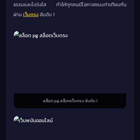
ธรรมและโปร่งใส ทำให้ทุกคนมีโอกาสชนะเท่าเทียมกัน
ผ่าน
เว็บตรง
อันดับ 1
สล็อต pg สล็อตเว็บตรง อันดับ 1