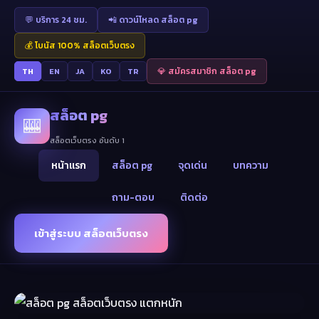
💬 บริการ 24 ชม.
📲 ดาวน์โหลด สล็อต pg
💰 โบนัส 100% สล็อตเว็บตรง
💎 สมัครสมาชิก สล็อต pg
TH
EN
JA
KO
TR
สล็อต pg
🎰
สล็อตเว็บตรง อันดับ 1
หน้าแรก
สล็อต pg
จุดเด่น
บทความ
ถาม-ตอบ
ติดต่อ
เข้าสู่ระบบ สล็อตเว็บตรง