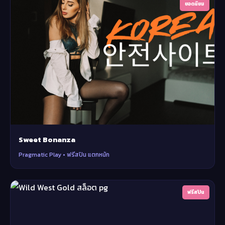
ยอดนิยม
Sweet Bonanza
Pragmatic Play • ฟรีสปิน แตกหนัก
ฟรีสปิน