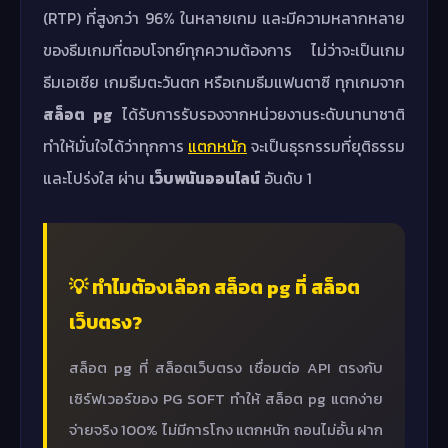
(RTP) ที่สูงกว่า 96% ในหลายเกม และมีความหลากหลาย
ของธีมเกมที่ตอบโจทย์ทุกความต้องการ ไม่ว่าจะเป็นเกม
ธีมเอเชีย เกมธีมตะวันตก หรือเกมธีมแฟนตาซี ทุกเกมจาก
สล็อต pg
ได้รับการรับรองจากหน่วยงานระดับนานาชาติ
ทำให้มั่นใจได้ว่าทุกการ
แตกหนัก
จะเป็นธุรกรรมที่ยุติธรรม
และโปร่งใส ผ่าน
เว็บพนันออนไลน์
อันดับ 1
💡 ทำไมต้องเลือก สล็อต pg ที่ สล็อต
เว็บตรง?
สล็อต pg ที่ สล็อตเว็บตรง เชื่อมต่อ API ตรงกับ
เซิร์ฟเวอร์ของ PG SOFT ทำให้ สล็อต pg แตกง่าย
จ่ายจริง 100% ไม่มีการโกง แตกหนัก ถอนไม่อั้น ฝาก