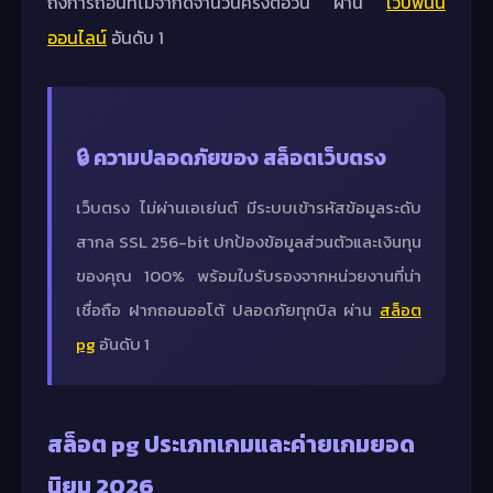
ถึงการถอนที่ไม่จำกัดจำนวนครั้งต่อวัน ผ่าน
เว็บพนัน
ออนไลน์
อันดับ 1
🔒 ความปลอดภัยของ สล็อตเว็บตรง
เว็บตรง ไม่ผ่านเอเย่นต์ มีระบบเข้ารหัสข้อมูลระดับ
สากล SSL 256-bit ปกป้องข้อมูลส่วนตัวและเงินทุน
ของคุณ 100% พร้อมใบรับรองจากหน่วยงานที่น่า
เชื่อถือ ฝากถอนออโต้ ปลอดภัยทุกบิล ผ่าน
สล็อต
pg
อันดับ 1
สล็อต pg ประเภทเกมและค่ายเกมยอด
นิยม 2026